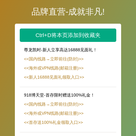
品牌直营-成就非凡!
Ctrl+D将本页添加到收藏夹
尊龙凯时-新人立享高达16888见面礼！
<<国内线路→立即前往(防封)>>
<<海外或VPN线路(邮箱注册)>>
<<新人16888见面礼领取入口>>
918博天堂-首存限时赠送100%礼金！
<<国内线路→立即前往(防封)>>
<<海外或VPN线路(邮箱注册)>>
<<首存送100%礼金领取入口>>