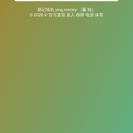
易记域名 ying.money （赢.钱）
© 2026 © 官方直营 真人 棋牌 电游 体育